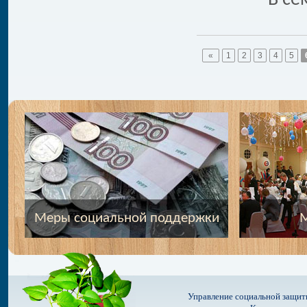
В се
«
1
2
3
4
5
Меры социальной поддержки
М
Управление социальной защит