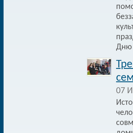
помо
безз
куль
праз
Дню 
Тре
се
07 И
Исто
чело
совм