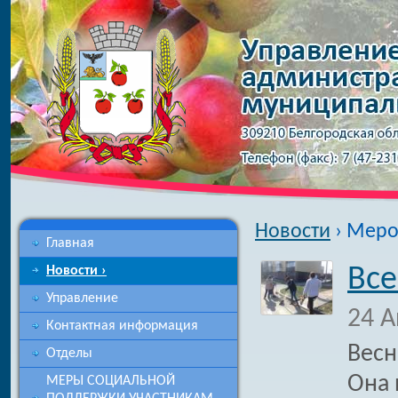
Новости
› Меро
Главная
Новости ›
Все
Управление
24 А
Контактная информация
Весн
Отделы
Она 
МЕРЫ СОЦИАЛЬНОЙ