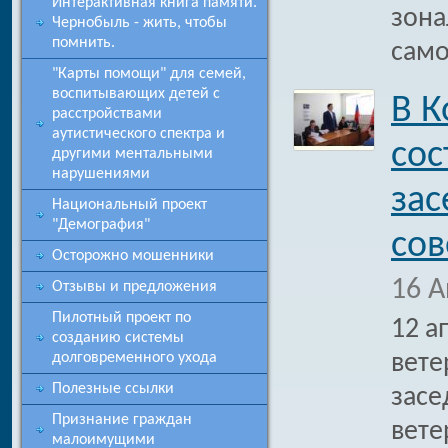
Интерактивная книга памяти.
зона
Чернобыль - жить, чтобы
помнить.
само
"Карты помощи" для семей,
воспитывающих детей с
В К
расстройствами
аутистического спектра и
сос
другими ментальными
нарушениями
зас
Национальный проект
"Демография"
сов
Осторожно мошенники
16 А
Отзывы и предложения
Пилотный проект по
12 а
созданию системы
долговременного ухода
вете
Полезные ссылки
засе
Признание граждан
вете
малоимущими