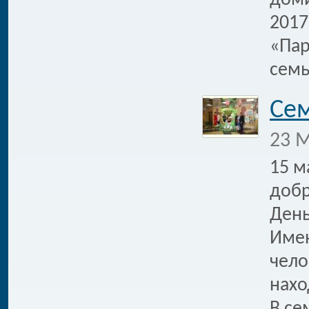
доми
2017
«Пар
сем
Сем
23 М
15 м
добр
День
Имен
чело
нахо