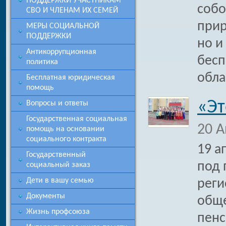
ПОДДЕРЖКИ УЧАСТНИКАМ
собо
СВО И ЧЛЕНАМ ИХ СЕМЕЙ
прир
МЕРЫ СОЦИАЛЬНОЙ
ПОДДЕРЖКИ
но и
Антикоррупционная
бесп
политика
обла
Бесплатная юридическая
помощь
«Эт
Вопросы и ответы
Государственная социальная
20 А
помощь на основании
социального контракта
19 а
Государственный
под 
социальный заказ
Дети в вашу семью
реги
Документы
обще
Жизнь профсоюза
пенс