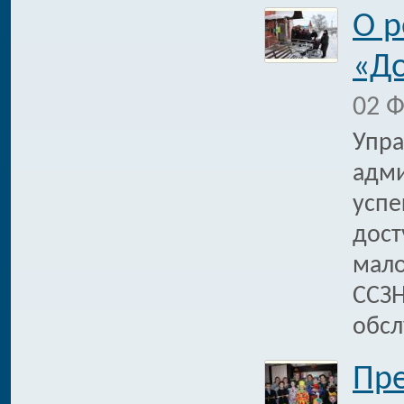
О р
«До
02 Ф
Упра
адми
успе
дост
мало
ССЗН
обсл
Пре