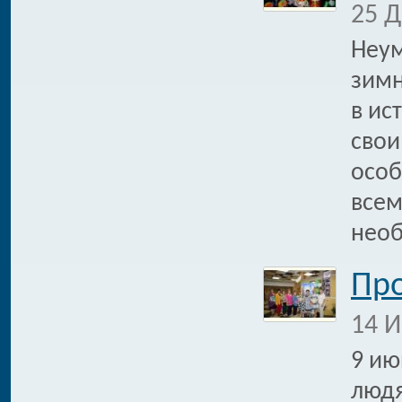
25 Д
Неум
зимн
в ис
свои
особ
всем
нео
Пр
14 И
9 ию
людя