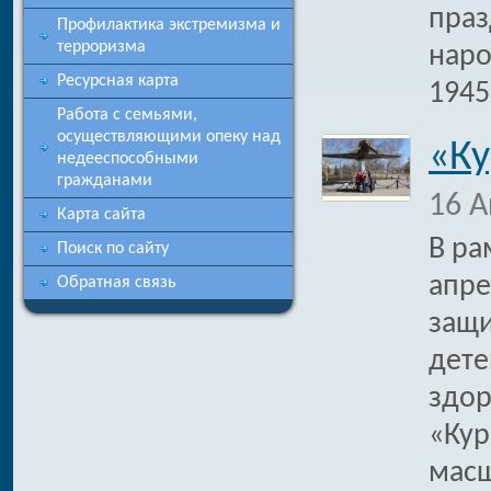
праз
Профилактика экстремизма и
терроризма
наро
Ресурсная карта
1945
Работа с семьями,
осуществляющими опеку над
«Ку
недееспособными
гражданами
16 А
Карта сайта
В ра
Поиск по сайту
апре
Обратная связь
защи
дете
здор
«Кур
масш