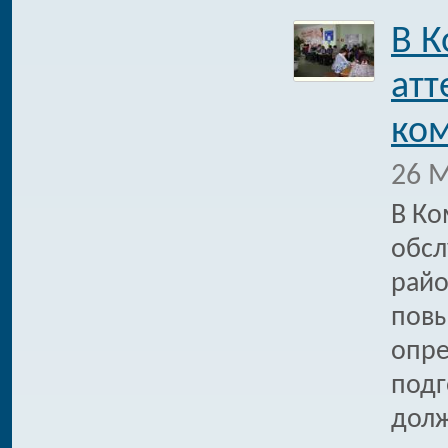
В К
атт
ком
26 М
В Ко
обсл
райо
повы
опре
подг
долж