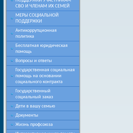
ПОДДЕРЖКИ УЧАСТНИКАМ
СВО И ЧЛЕНАМ ИХ СЕМЕЙ
МЕРЫ СОЦИАЛЬНОЙ
ПОДДЕРЖКИ
Антикоррупционная
политика
Бесплатная юридическая
помощь
Вопросы и ответы
Государственная социальная
помощь на основании
социального контракта
Государственный
социальный заказ
Дети в вашу семью
Документы
Жизнь профсоюза