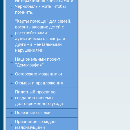
Интерактивная книга памяти.
Чернобыль - жить, чтобы
помнить.
"Карты помощи" для семей,
воспитывающих детей с
расстройствами
аутистического спектра и
другими ментальными
нарушениями
Национальный проект
"Демография"
Осторожно мошенники
Отзывы и предложения
Пилотный проект по
созданию системы
долговременного ухода
Полезные ссылки
Признание граждан
малоимущими