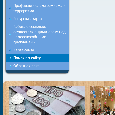
Профилактика экстремизма и
терроризма
Ресурсная карта
Работа с семьями,
осуществляющими опеку над
недееспособными
гражданами
Карта сайта
Поиск по сайту
Обратная связь