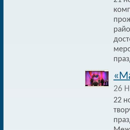
21 н
комп
прож
райо
дост
меро
праз
«М
26 Н
22 н
твор
праз