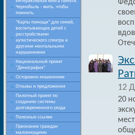
Федо
Интерактивная книга памяти.
Чернобыль - жить, чтобы
свое
помнить.
восп
"Карты помощи" для семей,
воспитывающих детей с
вдов
расстройствами
аутистического спектра и
Отеч
другими ментальными
нарушениями
Экс
Национальный проект
"Демография"
Рат
Осторожно мошенники
12 Д
Отзывы и предложения
Пилотный проект по
20 н
созданию системы
долговременного ухода
экск
Полезные ссылки
мест
Признание граждан
обще
малоимущими