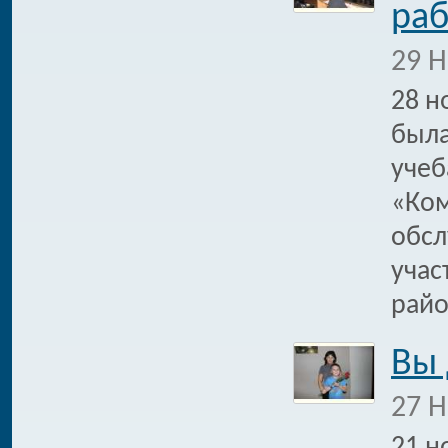
раб
29 Н
28 н
была
учеб
«Ком
обсл
учас
райо
Вы
27 Н