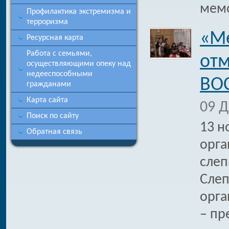
мемо
Профилактика экстремизма и
терроризма
«М
Ресурсная карта
Работа с семьями,
отм
осуществляющими опеку над
недееспособными
ВО
гражданами
Карта сайта
09 Д
Поиск по сайту
13 н
Обратная связь
орга
слеп
Слеп
орга
– пр