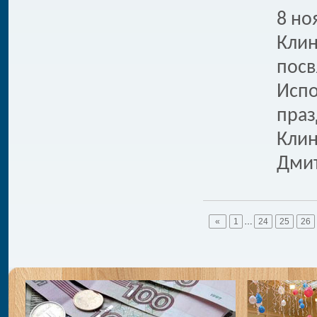
8 но
Клин
посв
Испо
праз
Клин
Дмит
«
1
…
24
25
26