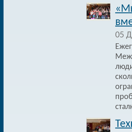
«Мы
вме
05 Д
Ежег
Межд
люди
скол
огра
проб
стал
Тех