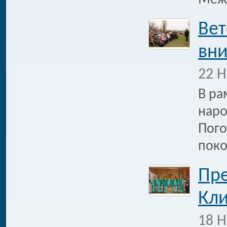
Меж
Вет
вн
22 Н
В ра
наро
Пого
поко
Пре
Кли
18 Н