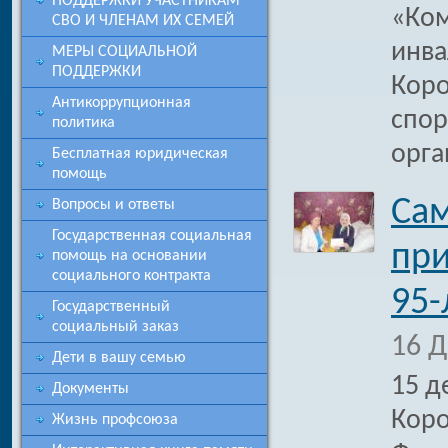
ПОДДЕРЖКИ УЧАСТНИКАМ
«Ком
СВО И ЧЛЕНАМ ИХ СЕМЕЙ
инва
МЕРЫ СОЦИАЛЬНОЙ
ПОДДЕРЖКИ
Коро
Антикоррупционная
спор
политика
орга
Бесплатная юридическая
помощь
Са
Вопросы и ответы
Государственная социальная
при
помощь на основании
социального контракта
95-
Государственный
социальный заказ
16 Д
Дети в вашу семью
15 д
Документы
Коро
Жизнь профсоюза