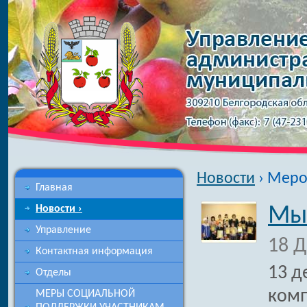
Новости
› Меро
Главная
Новости ›
Мы 
Управление
18 Д
Контактная информация
13 д
Отделы
комп
МЕРЫ СОЦИАЛЬНОЙ