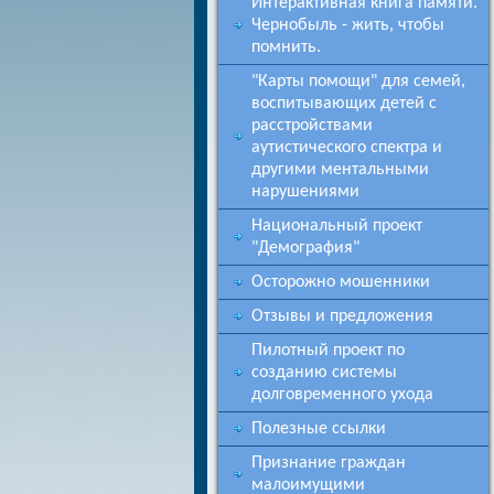
Интерактивная книга памяти.
Чернобыль - жить, чтобы
помнить.
"Карты помощи" для семей,
воспитывающих детей с
расстройствами
аутистического спектра и
другими ментальными
нарушениями
Национальный проект
"Демография"
Осторожно мошенники
Отзывы и предложения
Пилотный проект по
созданию системы
долговременного ухода
Полезные ссылки
Признание граждан
малоимущими