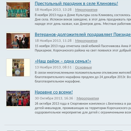
Престольный праздник в селе Клиновец!
18 Ноября 2013, 13:28
|
Мероприятия
8 ноября 2013 года в Доме Культуры села Клиновец состоялос
Дня села. Испокон веков заведено, в этот день праздновать пр
народе этот день назван, как Дмитров день. Местные работник
Ветеранов-долгожителей поздравляет Президе
18 Ноября 2013, 11:28
|
Мероприятия
15 ноября 2013 года отметила свой юбилей Пасечникова Анна И
Пушкарное, Корочанского района на свет появился этот добры
«Наш район – одна семья!»
13 Ноября 2013, 08:51
|
Основные
В связи многочисленными положительными откликами жителей
благотворительного марафона продлен до 24 декабря 2013г. Вс
благотворительном марафоне.
Наравне со всеми!
30 Октября 2013, 16:36
|
Мероприятия
26 октября 2013 года в Спортивном комплексе с.Бехтеевка в р
детей-инвалидов, проживающих на территории Корочанского ра
оздоровительное мероприятие для детей с ограниченными воз