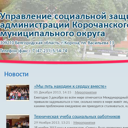
Новости
«Мы путь находим к сердцу вместе»
05 Декабря 2013, 14:15
|
Мероприятия
Ежегодно 3 декабря во всём мире отмечается Международный 
привыкли задумываться о том, сколько много в мире живёт лю
какими проблемами ежедневно им приходится сталкиваться, к
Техническая учеба социальных работников
29 Ноября 2013, 13:21
|
Мероприятия