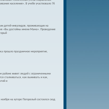
еплановая техническая учеба социальных
вания населения». В учебе участвовало 76
ции детей-инвалидов, проживающих на
кция «Вы достойны имени Мама». Проведение
торый
евка прошло праздничное мероприятие,
ем районе живет людей с ограниченными
я сталкиваться, как выживать и как,
ытий и
ноября на хуторе Погорелый состоялся сход