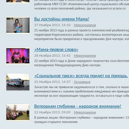
28 ноября 2013 года в кинотеатре «Смена» была проведена вн
работников МБУ ССЗН «Комплексный центр социального обслужи
человек со всех поселений района, где оказываются услуги со
Вы достойны имени Мама!
27 Ноября 2013, 14:10
|
Мероприятия
21 ноября 2013 года в рамках проекта комплексной реабилита
территории Корочанского района, состоялась волонтерская а
мероприятия было приурочено к празднованию Дня матери, ко
«Мама-первое слово»
26 Ноября 2013, 15:42
|
Мероприятия
22 ноября 2013 года в Доме народного творчества села Бехте
посвященное Международному Дню матери.
«Социальное такси» всегда придет на помощь.
25 Ноября 2013, 14:37
|
Основные
Зачастую мы не привыкли задумываться о том, сколько в наш
возможностями и с какими проблемами ежедневно им приходитс
несмотря на все окружающие трудности, оставаться в гуще соб
Ветеранам глубинки - народное внимание!
22 Ноября 2013, 09:09
|
Мероприятия
В рамках акции «Ветеранам глубинки – народное внимание» 11 
граждан старшего поколения.