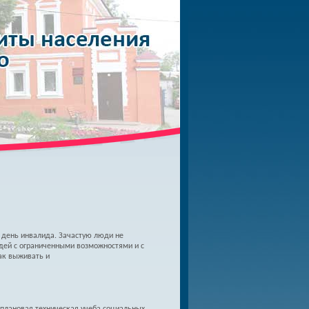
день инвалида. Зачастую люди не
дей с ограниченными возможностями и с
ак выживать и