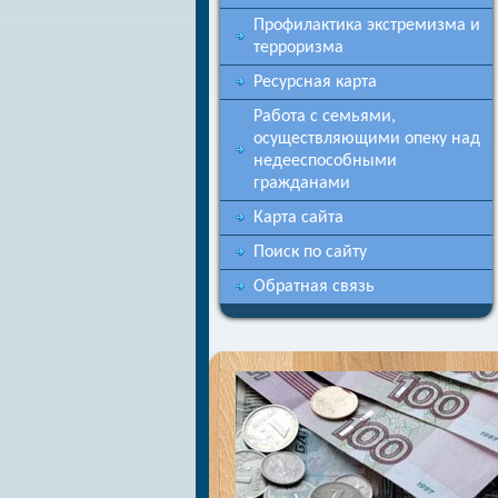
Профилактика экстремизма и
терроризма
Ресурсная карта
Работа с семьями,
осуществляющими опеку над
недееспособными
гражданами
Карта сайта
Поиск по сайту
Обратная связь