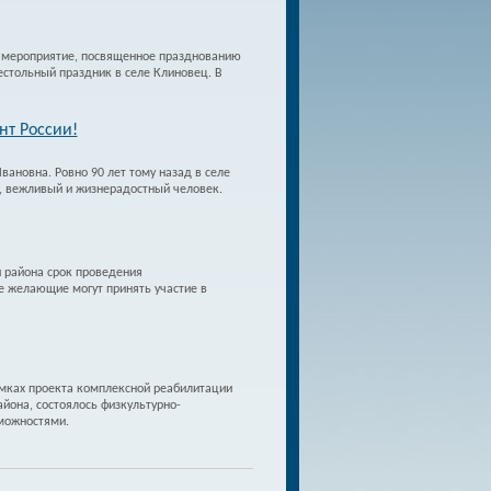
ь мероприятие, посвященное празднованию
естольный праздник в селе Клиновец. В
нт России!
вановна. Ровно 90 лет тому назад в селе
й, вежливый и жизнерадостный человек.
 района срок проведения
е желающие могут принять участие в
амках проекта комплексной реабилитации
йона, состоялось физкультурно-
можностями.