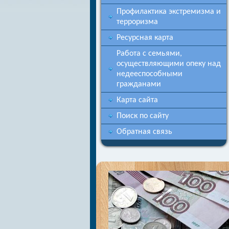
Профилактика экстремизма и
терроризма
Ресурсная карта
Работа с семьями,
осуществляющими опеку над
недееспособными
гражданами
Карта сайта
Поиск по сайту
Обратная связь