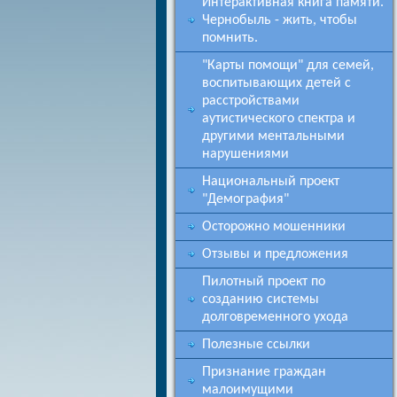
Интерактивная книга памяти.
Чернобыль - жить, чтобы
помнить.
"Карты помощи" для семей,
воспитывающих детей с
расстройствами
аутистического спектра и
другими ментальными
нарушениями
Национальный проект
"Демография"
Осторожно мошенники
Отзывы и предложения
Пилотный проект по
созданию системы
долговременного ухода
Полезные ссылки
Признание граждан
малоимущими