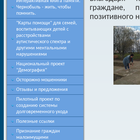
Интерактивная книга памяти.
граждане, 
Чернобыль - жить, чтобы
помнить.
позитивного н
"Карты помощи" для семей,
воспитывающих детей с
расстройствами
аутистического спектра и
другими ментальными
нарушениями
Национальный проект
"Демография"
Осторожно мошенники
Отзывы и предложения
Пилотный проект по
созданию системы
долговременного ухода
Полезные ссылки
Признание граждан
малоимущими