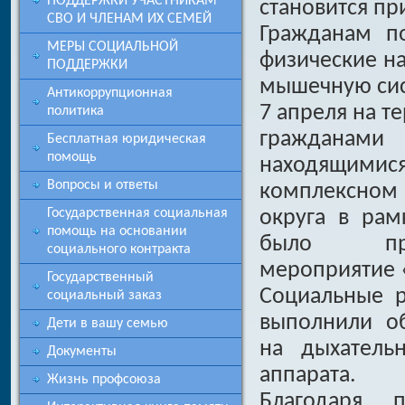
ПОДДЕРЖКИ УЧАСТНИКАМ
становится пр
СВО И ЧЛЕНАМ ИХ СЕМЕЙ
Гражданам п
МЕРЫ СОЦИАЛЬНОЙ
физические на
ПОДДЕРЖКИ
мышечную сист
Антикоррупционная
7 апреля на т
политика
гражданами
Бесплатная юридическая
помощь
находящим
Вопросы и ответы
комплексном
округа в рам
Государственная социальная
помощь на основании
было пров
социального контракта
мероприятие «
Государственный
Социальные 
социальный заказ
выполнили о
Дети в вашу семью
на дыхатель
Документы
аппарата.
Жизнь профсоюза
Благодаря 