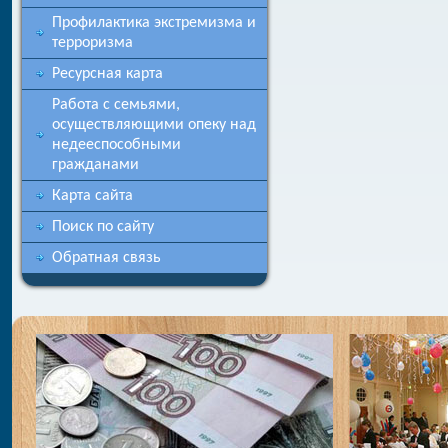
Профилактика экстремизма и
терроризма
Ресурсная карта
Работа с семьями,
осуществляющими опеку над
недееспособными
гражданами
Карта сайта
Поиск по сайту
Обратная связь