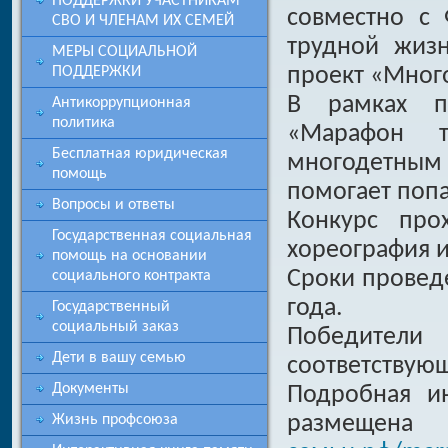
ПОДДЕРЖКИ УЧАСТНИКАМ
совместно с
СВО И ЧЛЕНАМ ИХ СЕМЕЙ
трудной жизн
МЕРЫ СОЦИАЛЬНОЙ
проект «Много
ПОДДЕРЖКИ
В рамках пр
Антикоррупционная
политика
«Марафон т
Бесплатная юридическая
многодетны
помощь
помогает попа
Вопросы и ответы
Конкурс про
Государственная социальная
хореография 
помощь на основании
Сроки проведе
социального контракта
года.
Государственный
социальный заказ
Победители
Дети в вашу семью
соответствую
Документы
Подробная и
размещ
Жизнь профсоюза