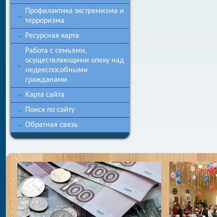
Профилактика экстремизма и
терроризма
Ресурсная карта
Работа с семьями,
осуществляющими опеку над
недееспособными
гражданами
Карта сайта
Поиск по сайту
Обратная связь