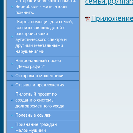
семьи.рф/mar
Интерактивная книга памяти.
Чернобыль - жить, чтобы
помнить.
Приложение:
"Карты помощи" для семей,
воспитывающих детей с
расстройствами
аутистического спектра и
другими ментальными
нарушениями
Национальный проект
"Демография"
Осторожно мошенники
Отзывы и предложения
Пилотный проект по
созданию системы
долговременного ухода
Полезные ссылки
Признание граждан
малоимущими