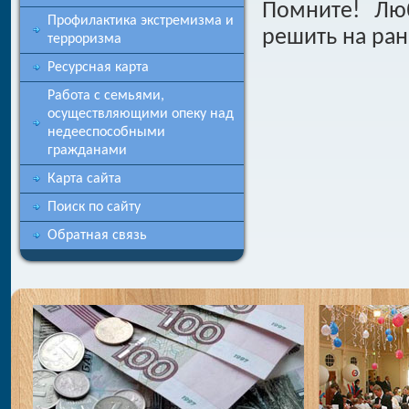
Помните! Лю
Профилактика экстремизма и
решить на ран
терроризма
Ресурсная карта
Работа с семьями,
осуществляющими опеку над
недееспособными
гражданами
Карта сайта
Поиск по сайту
Обратная связь