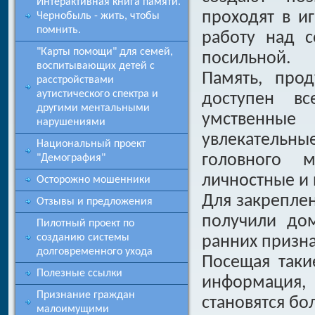
Интерактивная книга памяти.
проходят в и
Чернобыль - жить, чтобы
помнить.
работу над с
"Карты помощи" для семей,
посильной.
воспитывающих детей с
Память, прод
расстройствами
аутистического спектра и
доступен в
другими ментальными
умственные
нарушениями
увлекательн
Национальный проект
головного 
"Демография"
личностные и
Осторожно мошенники
Для закрепле
Отзывы и предложения
получили до
Пилотный проект по
созданию системы
ранних призна
долговременного ухода
Посещая таки
Полезные ссылки
информация,
Признание граждан
становятся б
малоимущими