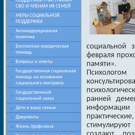
ПОДДЕРЖКИ УЧАСТНИКАМ
СВО И ЧЛЕНАМ ИХ СЕМЕЙ
МЕРЫ СОЦИАЛЬНОЙ
ПОДДЕРЖКИ
Антикоррупционная
политика
социальной 
Бесплатная юридическая
помощь
февраля прох
Вопросы и ответы
памяти».
Психолог
Государственная социальная
помощь на основании
консультиро
социального контракта
психологичес
Государственный
ранней деме
социальный заказ
информации 
Дети в вашу семью
практическ
Документы
стимулируют
Жизнь профсоюза
создают поз