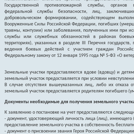
Государственной противопожарной службы, органов го
федеральной службы безопасности, лиц, заключивш
добровольческом формировании, содействующем выпол
Вооруженные Силы Российской Федерации, погибших (умерши
травмы, контузии) или заболевания, полученных ими при и
службы или служебных обязанностей в районах боевых
территориях), указанных в разделе III Перечня государств,
ведения боевых действий с участием граждан Россий
Федеральному закону от 12 января 1995 года № 5-ФЗ «О вете
Земельные участки предоставляются вдове (вдовцу) и детям
земельный участок предоставляется при условии невступления
В случае отсутствия вышеуказанных лиц, либо их отказа о
земельный участок предоставляется родителям погибшего (ум
Документы необходимые для получения земельного участка
К заявлению о постановке на учет предоставляются следующ
- документ, удостоверяющий личность лица (лиц), имеющего
предоставление земельного участка в собственность бесплатн
- документ о присвоении звания Героя Российской Федераци