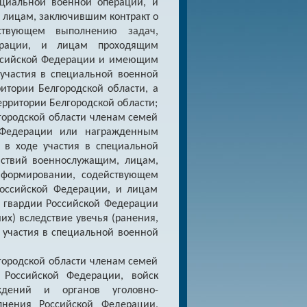
ециальной военной операции, и
лицам, заключившим контракт о
ствующем выполнению задач,
рации, и лицам проходящим
оссийской Федерации и имеющим
участия в специальной военной
итории Белгородской области, а
территории Белгородской области;
городской области членам семей
й Федерации или награжденным
 в ходе участия в специальной
ствий военнослужащим, лицам,
 формировании, содействующем
оссийской Федерации, и лицам
 гвардии Российской Федерации
х) вследствие увечья (ранения,
 участия в специальной военной
городской области членам семей
 Российской Федерации, войск
ждений и органов уголовно-
лнения Российской Федерации,