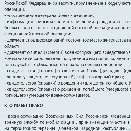
Российской Федерации за заслуги, проявленные в ходе участ
операции;
- удостоверение ветерана боевых действий;
- информация воинской части о зачислении гражданина в сп
боевых задач в зоне специальной военной операции и о дате
специальной военной операции;
- документ, подтверждающий постоянное место жительства н
области;
- документ о гибели (смерти) военнослужащего вследствие ув
контузии) или заболевания, полученного им при исполнении
или служебных обязанностей в районах боевых действий;
- свидетельство (справка) о заключении брака (для вдовы (в
военнослужащего, не вступившей(-его) в повторный брак);
- свидетельства (справки) о рождении (для детей погибшего 
- свидетельство (справка) о рождении погибшего (умершего)
погибшего (умершего) военнослужащего).
КТО ИМЕЕТ ПРАВО
- военнослужащие Вооруженных Сил Российской Федераци
военную службу по мобилизации), принимающие участие в
на территориях Украины, Донецкой Народной Республики, 