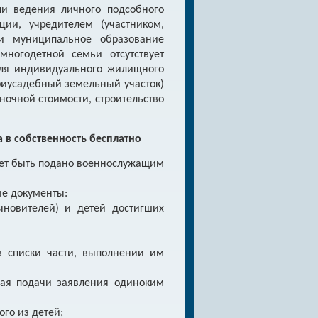
ли ведения личного подсобного
ции, учредителем (участником,
ли муниципальное образование
многодетной семьи отсутствует
для индивидуального жилищного
приусадебный земельный участок)
ночной стоимости, строительство
 в собственность бесплатно
жет быть подано военнослужащим
ие документы:
ыновителей) и детей достигших
в списки части, выполнении им
чая подачи заявления одиноким
го из детей;