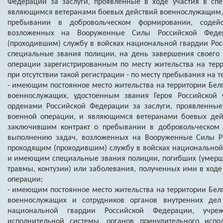
Федерации за заслуги, проявленные в ходе участия в сп
являющимся ветеранами боевых действий военнослужащим, 
пребывании в добровольческом формировании, содей
возложенных на Вооруженные Силы Российской Феде
(проходившим) службу в войсках национальной гвардии Р
специальные звания полиции, на день завершения своего 
операции зарегистрированным по месту жительства на терр
при отсутствии такой регистрации - по месту пребывания на 
- имеющим постоянное место жительства на территории Бел
военнослужащих, удостоенным звания Героя Российско
орденами Российской Федерации за заслуги, проявленные
военной операции, и являющимся ветеранами боевых дей
заключившим контракт о пребывании в добровольческом
выполнению задач, возложенных на Вооруженные Силы Р
проходящим (проходившим) службу в войсках национальной
и имеющим специальные звания полиции, погибших (умерши
травмы, контузии) или заболевания, полученных ими в ходе
операции;
- имеющим постоянное место жительства на территории Бел
военнослужащих и сотрудников органов внутренних дел
национальной гвардии Российской Федерации, учре
исполнительной системы, органов принудительного испо