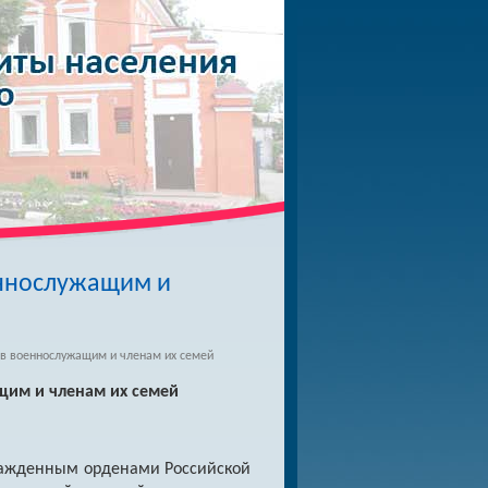
еннослужащим и
в военнослужащим и членам их семей
щим и членам их семей
гражденным орденами Российской