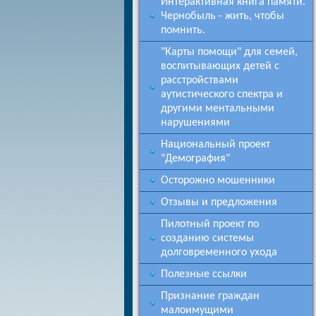
Интерактивная книга памяти.
Чернобыль - жить, чтобы
помнить.
"Карты помощи" для семей,
воспитывающих детей с
расстройствами
аутистического спектра и
другими ментальными
нарушениями
Национальный проект
"Демография"
Осторожно мошенники
Отзывы и предложения
Пилотный проект по
созданию системы
долговременного ухода
Полезные ссылки
Признание граждан
малоимущими