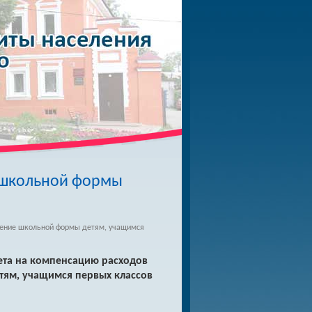
 школьной формы
тение школьной формы детям, учащимся
ета на компенсацию расходов
ям, учащимся первых классов