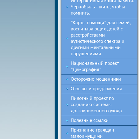
Интерактивная книга памяти.
Чернобыль - жить, чтобы
помнить.
"Карты помощи" для семей,
воспитывающих детей с
расстройствами
аутистического спектра и
другими ментальными
нарушениями
Национальный проект
"Демография"
Осторожно мошенники
Отзывы и предложения
Пилотный проект по
созданию системы
долговременного ухода
Полезные ссылки
Признание граждан
малоимущими