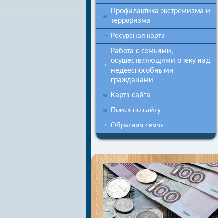
Профилактика экстремизма и
терроризма
Ресурсная карта
Работа с семьями,
осуществляющими опеку над
недееспособными
гражданами
Карта сайта
Поиск по сайту
Обратная связь