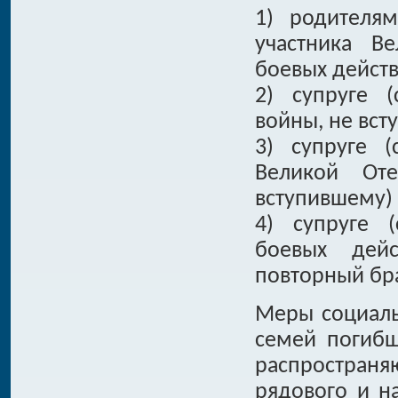
1) родителя
участника В
боевых действ
2) супруге (
войны, не вст
3) супруге (
Великой Оте
вступившему) 
4) супруге (
боевых дейс
повторный бр
Меры социаль
семей погибш
распространя
рядового и н