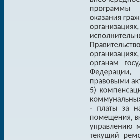
программы г
оказания гра
организациях
исполнитель
Правительств
организаци
органам госу
Федерации,
правовыми ак
5) компенсац
коммунальных 
- платы за н
помещения, вк
управлению 
текущий рем