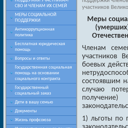
поддержки членов
ПОДДЕРЖКИ УЧАСТНИКАМ
СВО И ЧЛЕНАМ ИХ СЕМЕЙ
участников Велик
МЕРЫ СОЦИАЛЬНОЙ
Меры социа
ПОДДЕРЖКИ
(умерших)
Антикоррупционная
Отечестве
политика
Бесплатная юридическая
Членам семе
помощь
участников В
Вопросы и ответы
боевых дейст
Государственная социальная
нетрудоспосо
помощь на основании
социального контракта
состоявшим н
Государственный
случаю пот
социальный заказ
получение
Дети в вашу семью
законодатель
Документы
1) льготы по
Жизнь профсоюза
законодатель