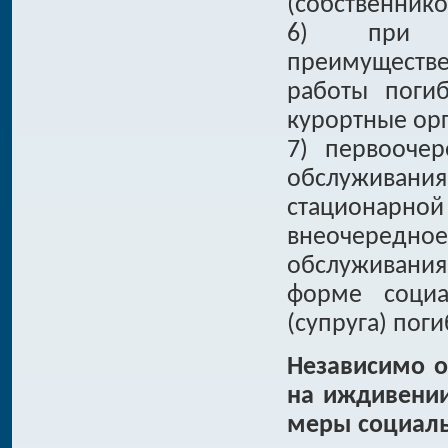
(собственник
6) при н
преимуществ
работы погиб
курортные ор
7) первооче
обслуживани
стационарн
внеочередное
обслуживания
форме социа
(супруга) пог
Независимо о
на иждивении
меры социаль