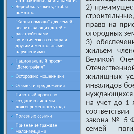
Интерактивная книга памяти.
2) преимущес
Чернобыль - жить, чтобы
помнить.
строительные
"Карты помощи" для семей,
право на при
воспитывающих детей с
огородных зем
расстройствами
аутистического спектра и
3) обеспечен
другими ментальными
жильем член
нарушениями
Великой Оте
Национальный проект
Отечествен
"Демография"
жилищных ус
Осторожно мошенники
инвалидов бое
Отзывы и предложения
нуждающихся 
Пилотный проект по
созданию системы
на учет до 1 
долговременного ухода
соответствии
Полезные ссылки
закона № 5-Ф
Признание граждан
семей поги
малоимущими