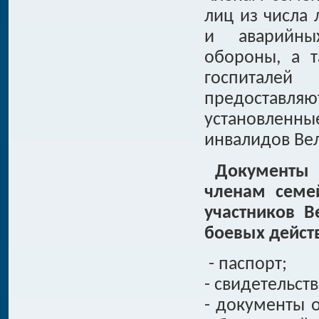
лиц из числа 
и аварийны
обороны, а 
госпитале
предоставл
установленн
инвалидов Ве
Документы 
членам семе
участников В
боевых дейст
- паспорт;
- свидетельст
- документы 