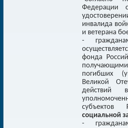
Федерации
удостоверен
инвалида вой
и ветерана бо
- граждана
осуществляет
фонда Россий
получающим
погибших (у
Великой Оте
действий в
уполномоченн
субъектов 
социальной з
- граждана