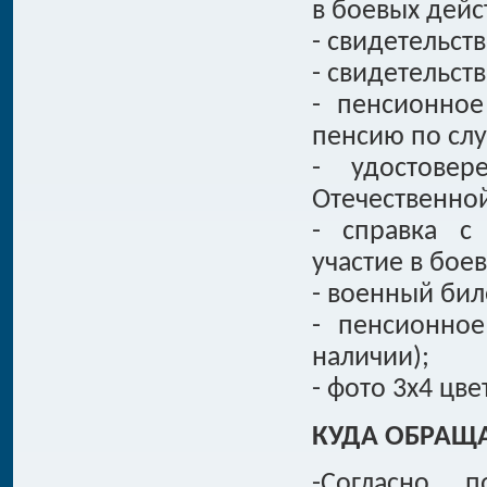
в боевых дейс
- свидетельств
- свидетельств
- пенсионное
пенсию по сл
- удостовер
Отечественной
- справка с
участие в бое
- военный бил
- пенсионное
наличии);
- фото 3х4 цве
КУДА ОБРАЩ
-Согласно п