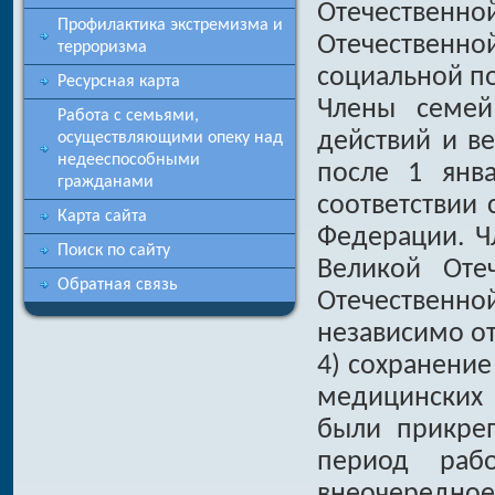
Отечестве
Профилактика экстремизма и
Отечественн
терроризма
социальной п
Ресурсная карта
Члены семей
Работа с семьями,
действий и ве
осуществляющими опеку над
недееспособными
после 1 янв
гражданами
соответствии
Карта сайта
Федерации. Ч
Поиск по сайту
Великой Оте
Обратная связь
Отечествен
независимо о
4) сохранени
медицинских 
были прикре
период раб
внеочередно