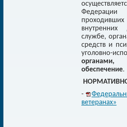
осуществляет
Федерации
проходивши
внутренних 
службе, орга
средств и пс
уголовно-ис
органами,
обеспечение
.
НОРМАТИВНО
-
Федеральн
ветеранах»