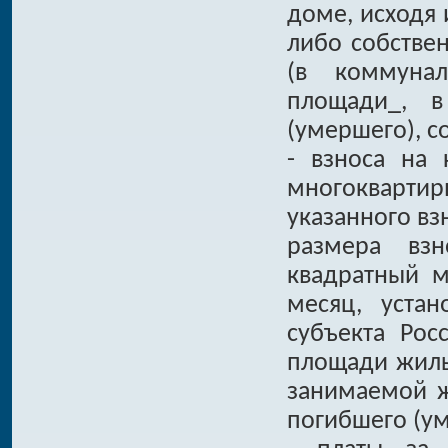
доме, исходя
либо собств
(в коммуна
площади_, 
(умершего), 
- взноса на
многокварти
указанного вз
размера вз
квадратный 
месяц, уста
субъекта Ро
площади жилы
занимаемой ж
погибшего (у