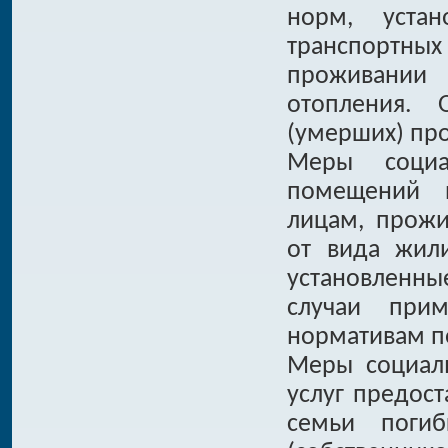
норм, уста
транспортных
проживании
отопления. 
(умерших) пр
Меры соци
помещений и
лицам, прож
от вида жил
установленн
случаи при
нормативам п
Меры социал
услуг предост
семьи погиб