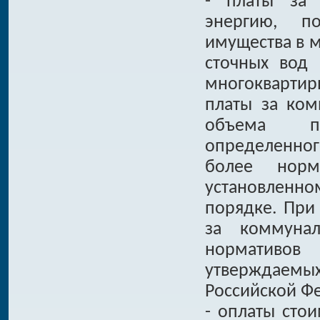
- платы за 
энергию, п
имущества в м
сточных вод
многоквартир
платы за ком
объема по
определенно
более норм
установленно
порядке. При 
за коммунал
нормативов
утверждаемы
Российской Ф
- оплаты сто