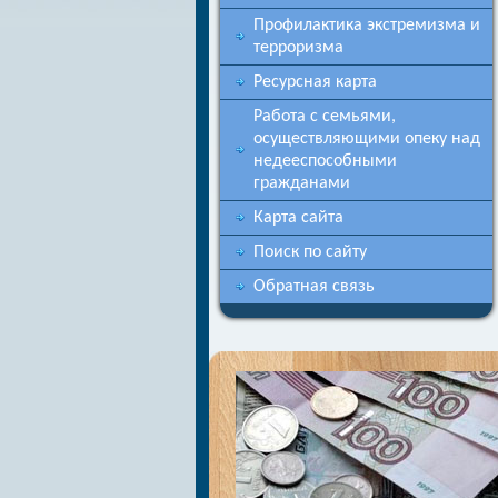
Профилактика экстремизма и
терроризма
Ресурсная карта
Работа с семьями,
осуществляющими опеку над
недееспособными
гражданами
Карта сайта
Поиск по сайту
Обратная связь