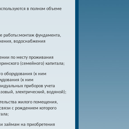
 используются в полном объеме
ие работы:монтаж фундамента,
бжения, водоснабжения
ении по месту проживания
еринского (семейного) капитала;
го оборудования (к ним
рудования (к ним
ивидуальных приборов учета
азовый, электрический, водяной);
ительства жилого помещения,
связи с рождением которого
ала;
м и займам на приобретения