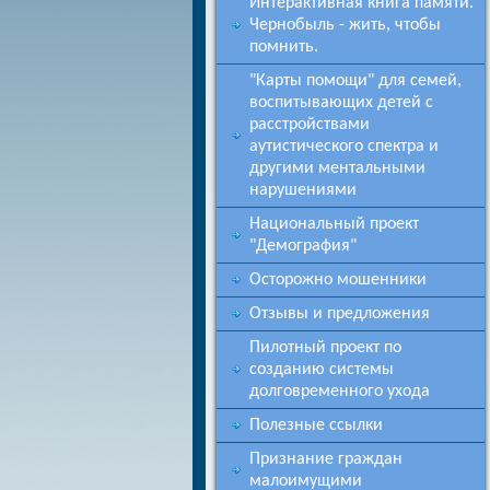
Интерактивная книга памяти.
Чернобыль - жить, чтобы
помнить.
"Карты помощи" для семей,
воспитывающих детей с
расстройствами
аутистического спектра и
другими ментальными
нарушениями
Национальный проект
"Демография"
Осторожно мошенники
Отзывы и предложения
Пилотный проект по
созданию системы
долговременного ухода
Полезные ссылки
Признание граждан
малоимущими