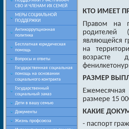
ПОДДЕРЖКИ УЧАСТНИКАМ
СВО И ЧЛЕНАМ ИХ СЕМЕЙ
КТО ИМЕЕТ П
МЕРЫ СОЦИАЛЬНОЙ
ПОДДЕРЖКИ
Правом на п
Антикоррупционная
родителей (
политика
являющейся 
Бесплатная юридическая
на территор
помощь
возрасте 
Вопросы и ответы
фенилкетонур
Государственная социальная
помощь на основании
РАЗМЕР ВЫП
социального контракта
Государственный
Ежемесячная
социальный заказ
размере 15 00
Дети в вашу семью
КАКИЕ ДОКУ
Документы
Жизнь профсоюза
- паспорт гра