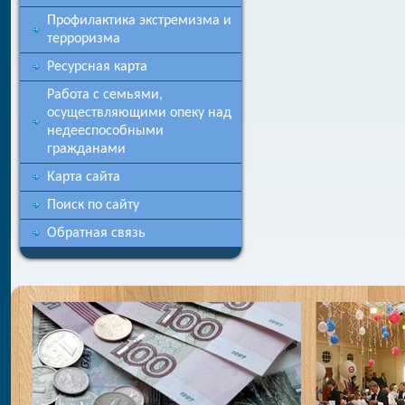
Профилактика экстремизма и
терроризма
Ресурсная карта
Работа с семьями,
осуществляющими опеку над
недееспособными
гражданами
Карта сайта
Поиск по сайту
Обратная связь