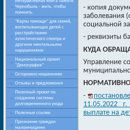
Интерактивная книга памяти.
- копия доку
Чернобыль - жить, чтобы
помнить.
заболевания (
"Карты помощи" для семей,
социальной з
воспитывающих детей с
расстройствами
- реквизиты б
аутистического спектра и
другими ментальными
КУДА ОБРАЩ
нарушениями
Национальный проект
Управление с
"Демография"
муниципально
Осторожно мошенники
НОРМАТИВНО
Отзывы и предложения
Пилотный проект по
-
постановле
созданию системы
11.05.2022 
долговременного ухода
выплате на д
Полезные ссылки
Признание граждан
малоимущими