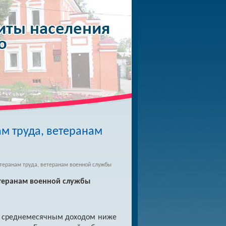
м труда, ветеранам
теранам труда, ветеранам военной службы
етеранам военной службы
о среднемесячным доходом ниже