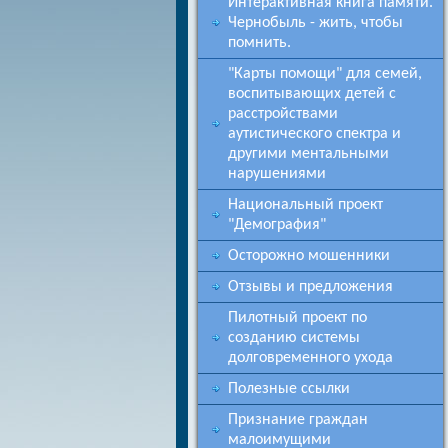
Интерактивная книга памяти.
Чернобыль - жить, чтобы
помнить.
"Карты помощи" для семей,
воспитывающих детей с
расстройствами
аутистического спектра и
другими ментальными
нарушениями
Национальный проект
"Демография"
Осторожно мошенники
Отзывы и предложения
Пилотный проект по
созданию системы
долговременного ухода
Полезные ссылки
Признание граждан
малоимущими