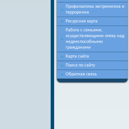
Профилактика экстремизма и
терроризма
Ресурсная карта
Работа с семьями,
осуществляющими опеку над
недееспособными
гражданами
Карта сайта
Поиск по сайту
Обратная связь