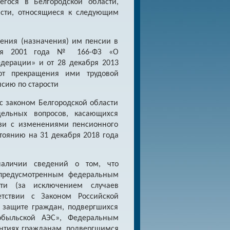
гося в Белгородской области,
асти, относящиеся к следующим
ления (назначения) им пенсии в
бря 2001 года № 166-ФЗ «О
дерации» и от 28 декабря 2013
от прекращения ими трудовой
нсию по старости
 с законом Белгородской области
ельных вопросов, касающихся
зи с изменениями пенсионного
тоянию на 31 декабря 2018 года
наличии сведений о том, что
 предусмотренным федеральным
ти (за исключением случаев
тствии с Законом Российской
 защите граждан, подвергшихся
обыльской АЭС», Федеральным
антиях гражданам, подвергшимся