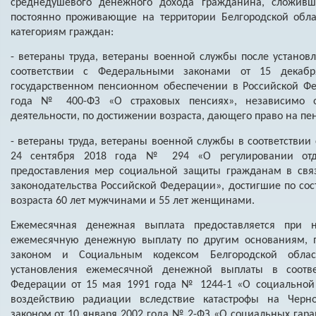
среднедушевого денежного дохода гражданина, сложивше
постоянно проживающие на территории Белгородской обл
категориям граждан:
- ветераны труда, ветераны военной службы после установ
соответствии с Федеральными законами от 15 дека
государственном пенсионном обеспечении в Российской Фе
года № 400-ФЗ «О страховых пенсиях», независимо 
деятельности, по достижении возраста, дающего право на пе
- ветераны труда, ветераны военной службы в соответствии
24 сентября 2018 года № 294 «О регулировании отд
предоставления мер социальной защиты гражданам в свя
законодательства Российской Федерации», достигшие по сос
возраста 60 лет мужчинами и 55 лет женщинами.
Ежемесячная денежная выплата предоставляется при 
ежемесячную денежную выплату по другим основаниям,
законом и Социальным кодексом Белгородской облас
установления ежемесячной денежной выплаты в соотве
Федерации от 15 мая 1991 года № 1244-1 «О социальной
воздействию радиации вследствие катастрофы на Черн
законом от 10 января 2002 года № 2-ФЗ «О социальных гар