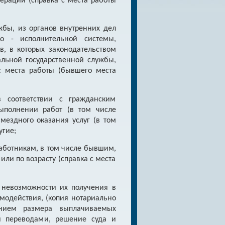
ерации (справка с места работы
жбы, из органов внутренних дел
о - исполнительной системы,
в, в которых законодательством
льной государственной службы,
с места работы (бывшего места
 соответствии с гражданским
выполнении работ (в том числе
мездного оказания услуг (в том
угие;
аботникам, в том числе бывшим,
ли по возрасту (справка с места
 невозможности их получения в
одействия, (копия нотариально
анием размера выплачиваемых
и переводами, решение суда и