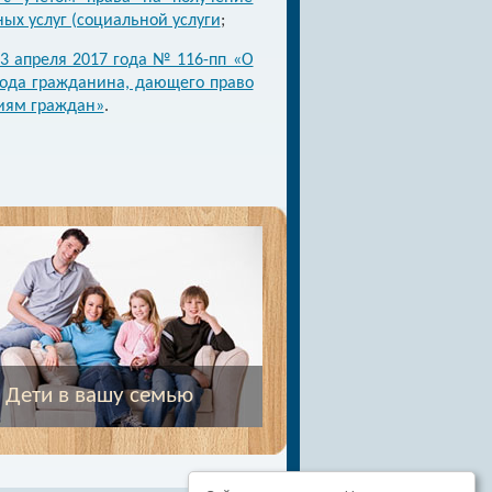
ых услуг (социальной услуги
;
03 апреля 2017 года № 116-пп «О
хода гражданина, дающего право
иям граждан»
.
Дети в вашу семью