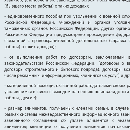
характер, установленных законодательством Российской Фед
(бывшего места работы) о таких доходах);
- единовременного пособия при увольнении с военной слу
Российской Федерации, учреждений и органов уголовн
таможенных органов Российской Федерации, других органо
Российской Федерации предусмотрено прохождение федера
связанной с правоохранительной деятельностью (справка 
работы) о таких доходах);
- от выполнения работ по договорам, заключаемым в
законодательством Российской Федерации, (договоры о 
договоры строительного и бытового подряда), договоры воз
числе рекламных, информационных, клининговых услуг) и др
- материальной помощи, оказанной работодателями своим р
уволившимся в связи с выходом на пенсию по инвалидности и
работы, другие);
- размер алиментов, получаемых членами семьи, в случае
рамках системы межведомственного информационного взаим
заверенного соглашения об уплате алиментов с указ
алиментов; квитанции о получении алиментов почтовым