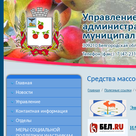
Средства масс
Главная
Главная
/
Полезные ссылки
/ 
Новости
Управление
Эн
Контактная информация
Отделы
ИА
МЕРЫ СОЦИАЛЬНОЙ