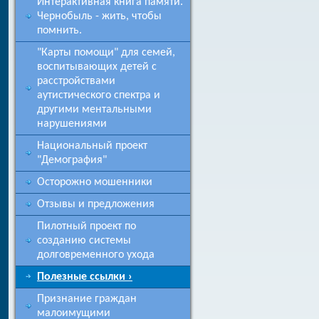
Интерактивная книга памяти.
Чернобыль - жить, чтобы
помнить.
"Карты помощи" для семей,
воспитывающих детей с
расстройствами
аутистического спектра и
другими ментальными
нарушениями
Национальный проект
"Демография"
Осторожно мошенники
Отзывы и предложения
Пилотный проект по
созданию системы
долговременного ухода
Полезные ссылки ›
Признание граждан
малоимущими