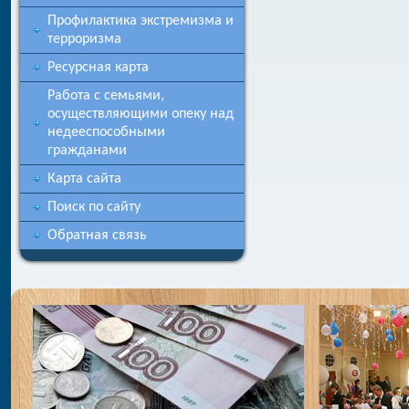
Профилактика экстремизма и
терроризма
Ресурсная карта
Работа с семьями,
осуществляющими опеку над
недееспособными
гражданами
Карта сайта
Поиск по сайту
Обратная связь